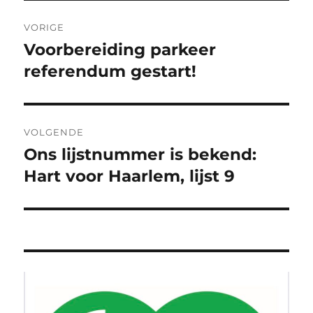
Bericht
VORIGE
navigatie
Voorbereiding parkeer
Vorig
bericht:
referendum gestart!
VOLGENDE
Ons lijstnummer is bekend:
Volgend
bericht:
Hart voor Haarlem, lijst 9