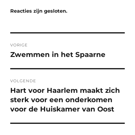
Reacties zijn gesloten.
Bericht
VORIGE
navigatie
Zwemmen in het Spaarne
Vorig
bericht:
VOLGENDE
Hart voor Haarlem maakt zich
Volgend
bericht:
sterk voor een onderkomen
voor de Huiskamer van Oost