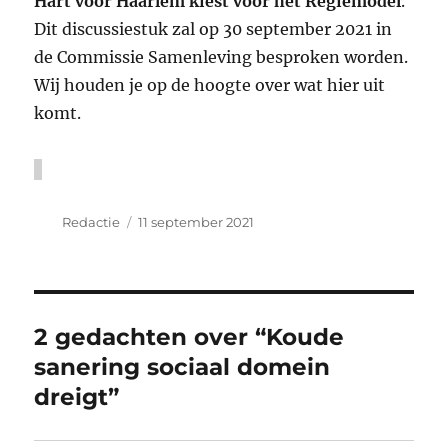
Hart voor Haarlem kiest voor het Regiemodel
.
Dit discussiestuk zal op 30 september 2021 in
de Commissie Samenleving besproken worden.
Wij houden je op de hoogte over wat hier uit
komt.
Auteur
Geplaatst
Redactie
11 september 2021
op
2 gedachten over “Koude
sanering sociaal domein
dreigt”