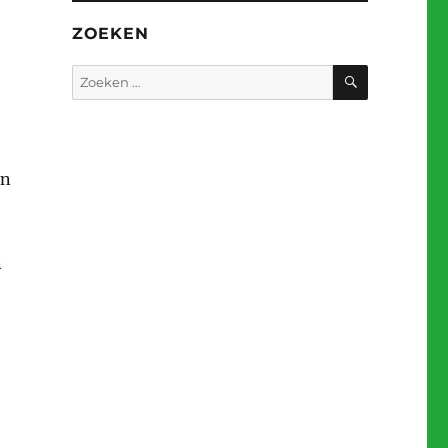
ZOEKEN
ZOEKEN
Zoeken
naar:
en
n