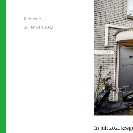
Auteur
Redactie
Geplaatst
30 januari 2022
op
In juli 2021 kre