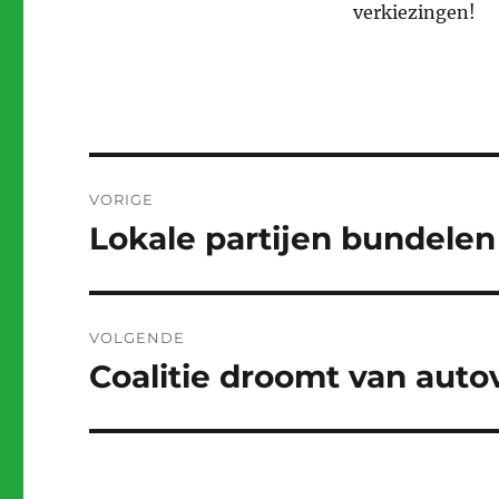
verkiezingen!
Bericht
VORIGE
navigatie
Lokale partijen bundelen
Vorig
bericht:
VOLGENDE
Coalitie droomt van auto
Volgend
bericht: